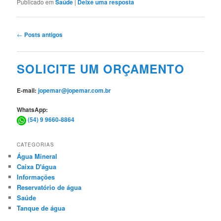
Publicado em
Saúde
|
Deixe uma resposta
Navegação
←
Posts antigos
de
posts
SOLICITE UM ORÇAMENTO
E-mail:
jopemar@jopemar.com.br
WhatsApp:
(54) 9 9660-8864
CATEGORIAS
Água Mineral
Caixa D'água
Informações
Reservatório de água
Saúde
Tanque de água