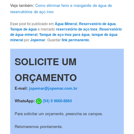
Veja também:
Como eliminar ferro e manganês da água de
reservatórios de aço inox
Esse post foi publicado em
Água Mineral
,
Reservatório de água
,
Tanque de água
e marcado
reservatório de aço inox
,
Reservatório
de água mineral
,
Tanque de aço inox para água
,
tanque de água
mineral
por
Jopemar
. Guardar
link permanente
.
SOLICITE UM
ORÇAMENTO
E-mail:
jopemar@jopemar.com.br
WhatsApp:
(54) 9 9660-8864
Para solicitar um orçamento, preencha os campos.
Retornaremos prontamente.