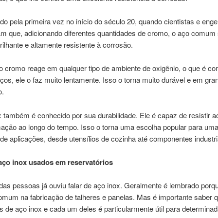
ado pela primeira vez no início do século 20, quando cientistas e eng
am que, adicionando diferentes quantidades de cromo, o aço comum 
rilhante e altamente resistente à corrosão.
o cromo reage em qualquer tipo de ambiente de oxigênio, o que é c
ços, ele o faz muito lentamente. Isso o torna muito durável e em gra
o.
 também é conhecido por sua durabilidade. Ele é capaz de resistir 
mação ao longo do tempo. Isso o torna uma escolha popular para um
de aplicações, desde utensílios de cozinha até componentes industri
aço inox usados ​​em reservatórios
das pessoas já ouviu falar de aço inox. Geralmente é lembrado porq
comum na fabricação de talheres e panelas. Mas é importante saber 
os de aço inox e cada um deles é particularmente útil para determina