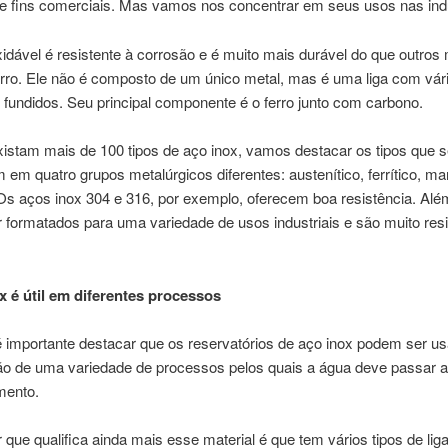
s e fins comerciais. Mas vamos nos concentrar em seus usos nas ind
idável é resistente à corrosão e é muito mais durável do que outros 
erro. Ele não é composto de um único metal, mas é uma liga com vár
fundidos. Seu principal componente é o ferro junto com carbono.
istam mais de 100 tipos de aço inox, vamos destacar os tipos que s
em quatro grupos metalúrgicos diferentes: austenítico, ferrítico, mar
Os aços inox 304 e 316, por exemplo, oferecem boa resistência. Alé
formatados para uma variedade de usos industriais e são muito resi
x é útil em diferentes processos
importante destacar que os reservatórios de aço inox podem ser u
ção de uma variedade de processos pelos quais a água deve passar a
mento.
r que qualifica ainda mais esse material é que tem vários tipos de lig