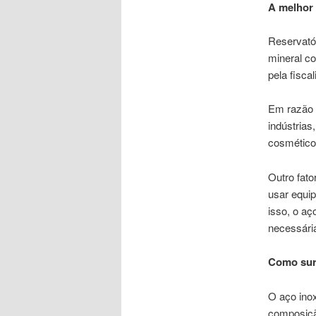
A melhor 
Reservató
mineral c
pela fisca
Em razão 
indústrias
cosméticos
Outro fato
usar equi
isso, o aç
necessári
Como sur
O aço ino
composição