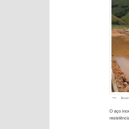
Reser
O aço inox
resistência