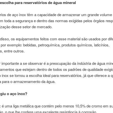
escolha para reservatórios de água mineral
rios de aço inox têm a capacidade de armazenar um grande volume
om toda a segurança e dentro das normas exigidas pelos órgãos res
lização desse setor de mercado.
disso, os equipamentos feitos com esse material são usados por dif
, por exemplo: bebidas, petroquímica, produtos químicos, laticínios,
, entre outros.
r importante a se observar é a preocupação da indústria de água min
pamentos que estejam dentro de todos os padrões de qualidade exigi
o inox se tornou a escolha ideal para reservatórios, já que oferece a 
a para o armazenamento da água.
giu o aço inox?
x é uma liga metálica que contém pelo menos 10,5% de cromo em s
, o que lhe confere uma excelente resistência à corrosão.