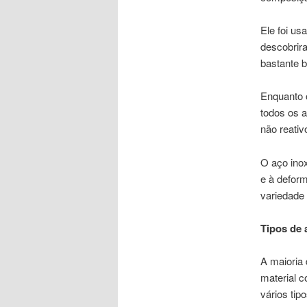
Ele foi us
descobrir
bastante b
Enquanto 
todos os a
não reativ
O aço inox
e à defor
variedade 
Tipos de 
A maioria 
material 
vários tip