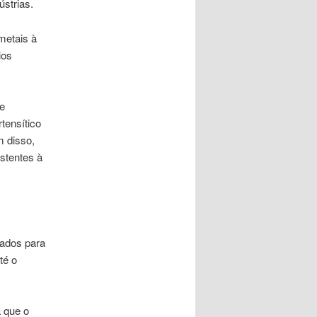
ústrias.
metais à
ios
e
tensítico
m disso,
stentes à
sados para
té o
a que o