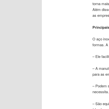
torna mais
Além disso
as empres
Principai
O aço inox
formas. A 
– Ele faci
– A manut
para as e
– Podem s
necessita.
– São equ