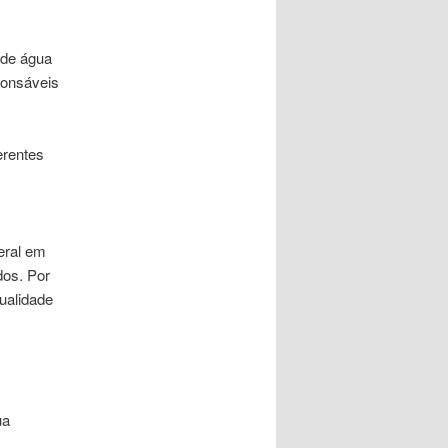
 de água
ponsáveis
erentes
eral em
dos. Por
qualidade
ua