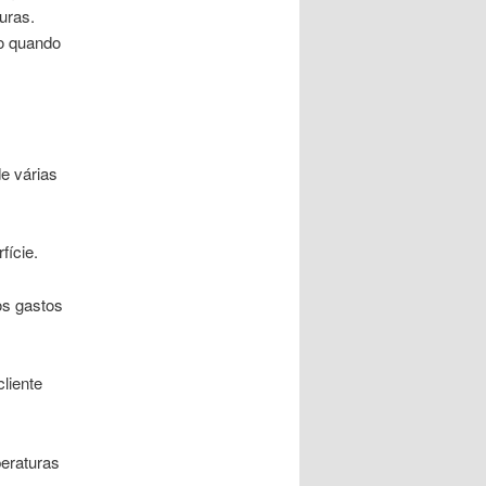
suras.
do quando
de várias
fície.
os gastos
liente
eraturas