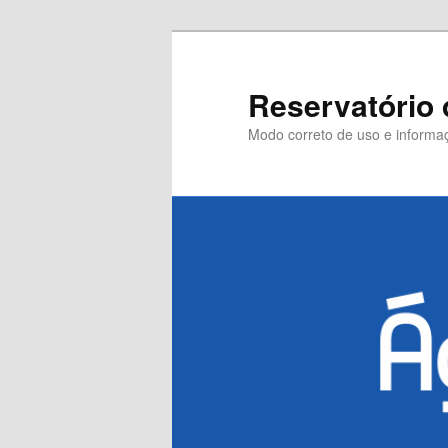
Pular
para
o
Reservatório 
conteúdo
Modo correto de uso e informaç
principal