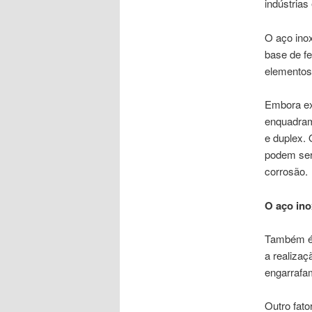
indústria
O aço inox
base de f
elementos 
Embora ex
enquadram 
e duplex. 
podem ser 
corrosão.
O aço ino
Também é 
a realiza
engarrafa
Outro fato