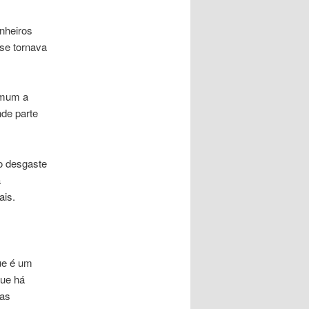
enheiros
se tornava
omum a
nde parte
ao desgaste
a
ais.
ue é um
que há
das