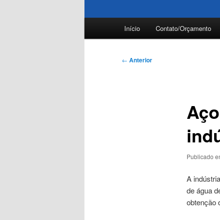
Menu
Início
Contato/Orçamento
principal
Navegação
←
Anterior
de
posts
Aço
ind
Publicado 
A indústri
de água de
obtenção d