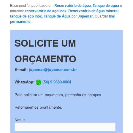
Esse post foi publicado em
Reservatório de água
,
Tanque de água
e
marcado
reservatório de aço inox
,
Reservatório de água mineral
,
tanque de aço inox
,
Tanque de Água
por
Jopemar
. Guardar
link
permanente
.
SOLICITE UM
ORÇAMENTO
E-mail:
jopemar@jopemar.com.br
WhatsApp:
(54) 9 9660-8864
Para solicitar um orçamento, preencha os campos.
Retornaremos prontamente.
Nome