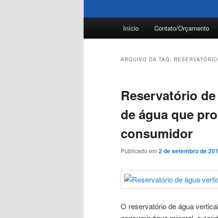
Menu
Início
Contato/Orçamento
principal
ARQUIVO DA TAG:
RESERVATÓRIO
Reservatório de
de água que pro
consumidor
Publicado em
2 de setembro de 20
O reservatório de água vertic
consumir água mineral, a saúd