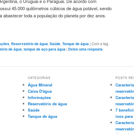
 Argentina, o Uruguai e o Paraguai. De acordo com
possui 45.000 quilômetros cúbicos de água potável, sendo
ra abastecer toda a população do planeta por dez anos.
ações
,
Reservatório de água
,
Saúde
,
Tanque de água
|
Com a tag
ório de água
,
tanque de aço para água
|
Deixe uma resposta
CATEGORIAS
POSTS RE
Água Mineral
Caracterí
Caixa D'água
reservató
Informações
Caracterí
Reservatório de água
reservató
Saúde
7 benefíc
Tanque de água
inox para
Caracterí
reservató