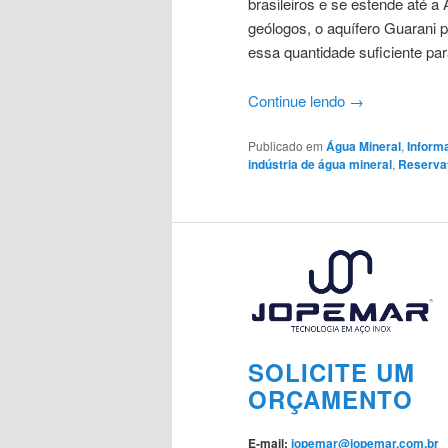
brasileiros e se estende até a
geólogos, o aquífero Guarani 
essa quantidade suficiente pa
Continue lendo
→
Publicado em
Água Mineral
,
Inform
indústria de água mineral
,
Reservat
SOLICITE UM
ORÇAMENTO
E-mail:
jopemar@jopemar.com.br