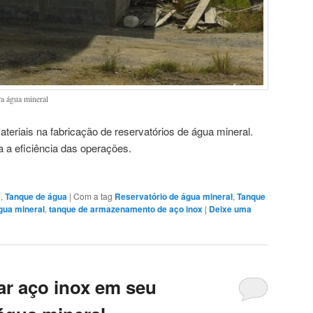
ra água mineral
teriais na fabricação de reservatórios de água mineral.
ra a eficiência das operações.
a
,
Tanque de água
|
Com a tag
Reservatório de água mineral
,
Tanque
gua mineral
,
tanque de armazenamento de aço inox
|
Deixe uma
ar aço inox em seu