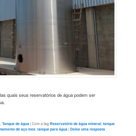
las quais seus reservatórios de água podem ser
ua.
a
,
Tanque de água
|
Com a tag
Reservatório de água mineral
,
tanque
namento de aço inox
,
tanque para água
|
Deixe uma resposta