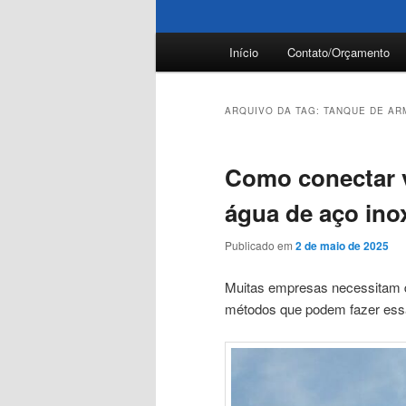
Menu
Início
Contato/Orçamento
principal
ARQUIVO DA TAG:
TANQUE DE AR
Como conectar v
água de aço ino
Publicado em
2 de maio de 2025
Muitas empresas necessitam de
métodos que podem fazer essa