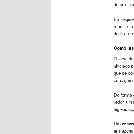
determina
Em regiõe
maiores, é
devidament
Como insta
O local d
nivelado p
que se con
condições 
De forma 
redor, um
higieniza
Um
reser
armazenam