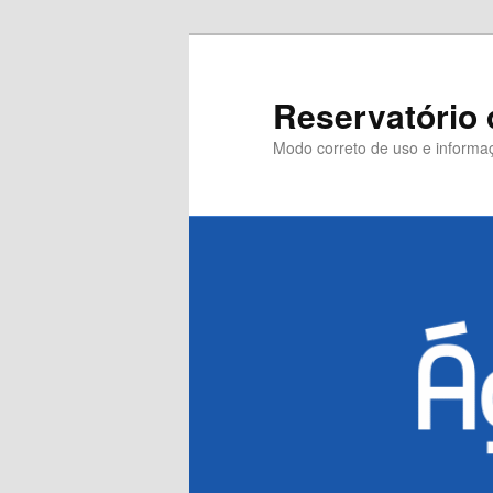
Pular
para
o
Reservatório 
conteúdo
Modo correto de uso e informaç
principal