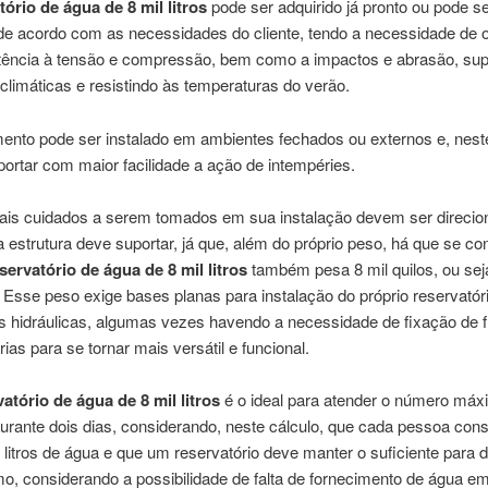
tório de água de 8 mil litros
pode ser adquirido já pronto ou pode s
de acordo com as necessidades do cliente, tendo a necessidade de 
istência à tensão e compressão, bem como a impactos e abrasão, su
climáticas e resistindo às temperaturas do verão.
ento pode ser instalado em ambientes fechados ou externos e, nest
ortar com maior facilidade a ação de intempéries.
pais cuidados a serem tomados em sua instalação devem ser direci
 estrutura deve suportar, já que, além do próprio peso, há que se co
servatório de água de 8 mil litros
também pesa 8 mil quilos, ou sej
 Esse peso exige bases planas para instalação do próprio reservatór
es hidráulicas, algumas vezes havendo a necessidade de fixação de 
rias para se tornar mais versátil e funcional.
vatório de água de 8 mil litros
é o ideal para atender o número máx
urante dois dias, considerando, neste cálculo, que cada pessoa co
litros de água e que um reservatório deve manter o suficiente para d
o, considerando a possibilidade de falta de fornecimento de água e