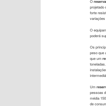
O
reserva
projetado 
forte res
variações 
O equipam
poderá sup
Os princi
peso que a
que um
re
toneladas.
instalaçõ
intermediá
Um
reser
pessoas d
média 150 
de consum