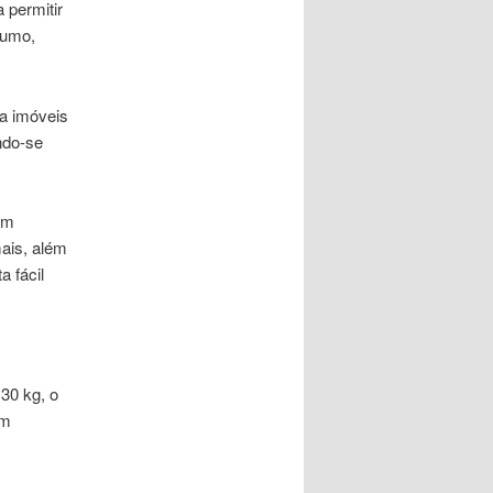
 permitir
sumo,
a imóveis
ndo-se
om
ais, além
 fácil
30 kg, o
om