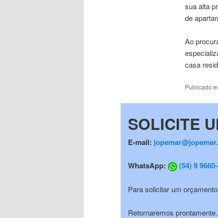
sua alta p
de aparta
Ao procu
especiali
casa resid
Publicado 
SOLICITE 
E-mail:
jopemar@jopemar.
WhatsApp:
(54) 9 9660
Para solicitar um orçament
Retornaremos prontamente.