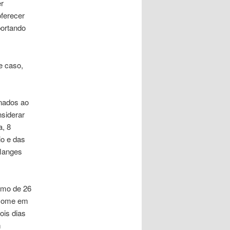
er
oferecer
portando
e caso,
onados ao
nsiderar
a, 8
io e das
flanges
imo de 26
nsome em
ois dias
m