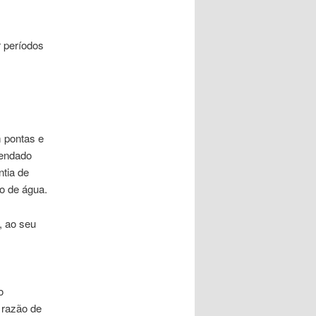
 períodos
 pontas e
mendado
ntia de
o de água.
, ao seu
o
 razão de